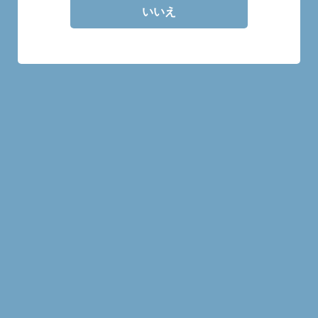
ブルックラディ
いいえ
商品一覧
ポートシャーロット 18年
ブルックラディ ロックンダ
52.3%
ール 03.1 50%
¥3,000
¥1,500
MORE
MORE