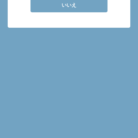
いいえ
30mlの量り売り商品です