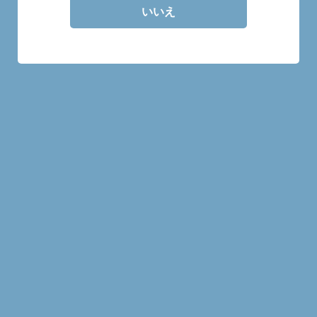
ミドルトン
いいえ
商品一覧
レッドブレスト 12年 40％
レッドブレスト ルスタウ
46%
¥800
¥1,000
MORE
MORE