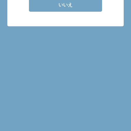
ハイランドパーク
いいえ
商品一覧
GM ハイランドパーク 1998
ハイランドパーク 2003-
25年 56.2%
2022 18年 ヨーロピアン シ
ェリーバット＃4093
MMWM2023 57%
¥5,500
¥4,800
MORE
MORE