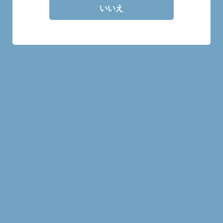
いいえ
30mlの量り売り商品です