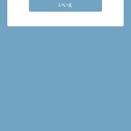
モートラック
いいえ
商品一覧
モートラック 2007 14年
56.6%
¥1,600
MORE