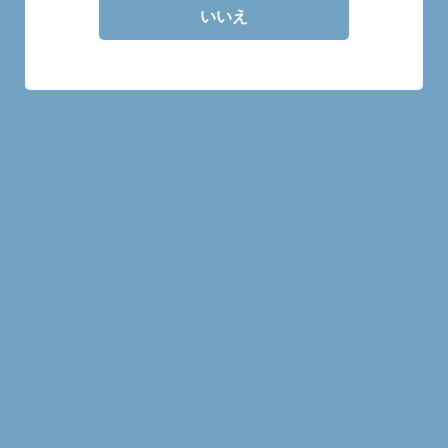
いいえ
30mlの量り売り商品です