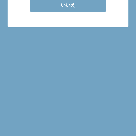
いいえ
30mlの量り売り商品です