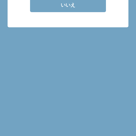
いいえ
30mlの量り売り商品です