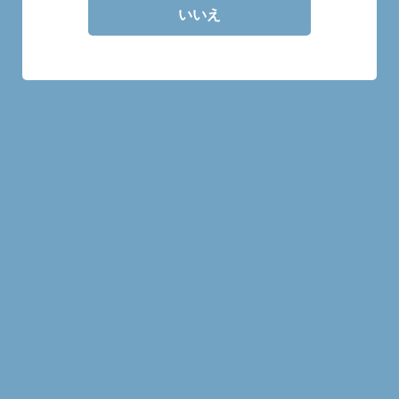
いいえ
30mlの量り売り商品です