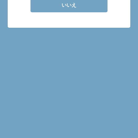
いいえ
30mlの量り売り商品です