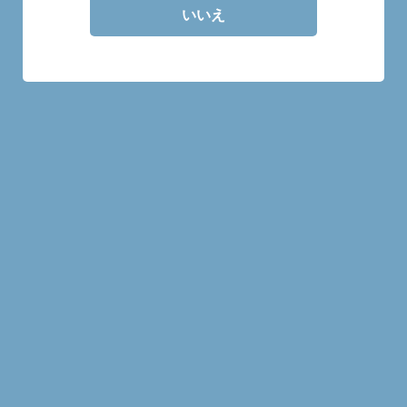
いいえ
30mlの量り売り商品です