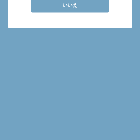
いいえ
30mlの量り売り商品です