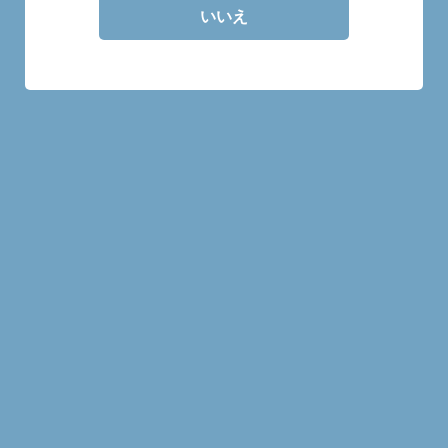
いいえ
30mlの量り売り商品です