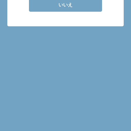
いいえ
30mlの量り売り商品です