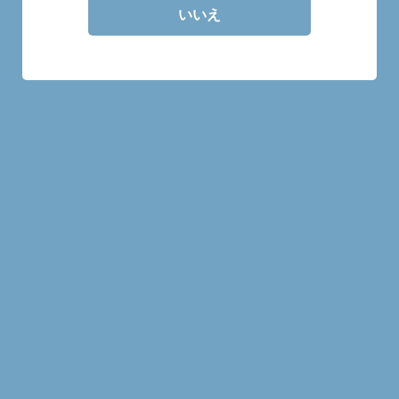
いいえ
30mlの量り売り商品です